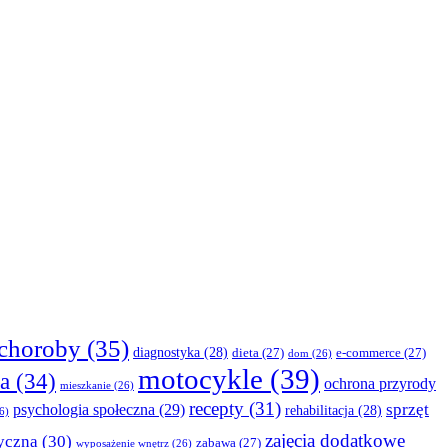
choroby
(35)
diagnostyka
(28)
dieta
(27)
e-commerce
(27)
dom
(26)
motocykle
(39)
a
(34)
ochrona przyrody
mieszkanie
(26)
recepty
(31)
sprzęt
psychologia społeczna
(29)
rehabilitacja
(28)
6)
zajęcia dodatkowe
yczna
(30)
zabawa
(27)
wyposażenie wnętrz
(26)