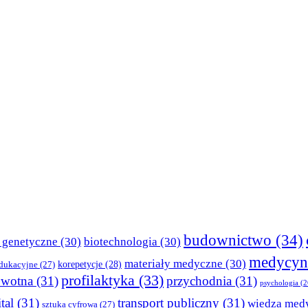
budownictwo
(34)
 genetyczne
(30)
biotechnologia
(30)
medycyn
materiały medyczne
(30)
korepetycje
(28)
edukacyjne
(27)
profilaktyka
(33)
owotna
(31)
przychodnia
(31)
psychologia
(2
tal
(31)
transport publiczny
(31)
wiedza med
sztuka cyfrowa
(27)