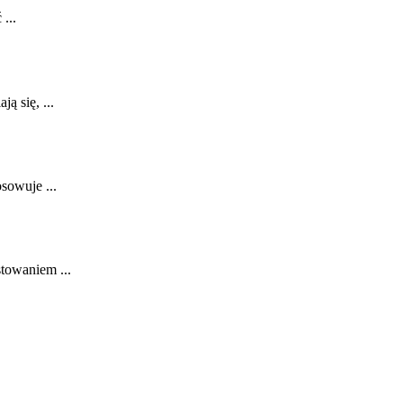
...
 ⁤się, ...
sowuje ...
stowaniem ...