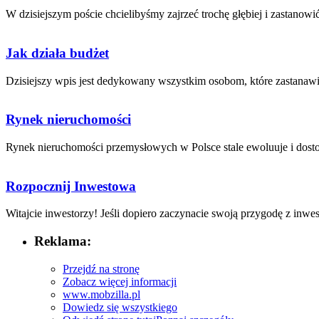
W‍ dzisiejszym poście chcielibyśmy zajrzeć⁣ trochę głębiej i zastanowić​ 
Jak działa budżet
Dzisiejszy‌ wpis jest dedykowany wszystkim osobom, które⁤ zastanawiają
Rynek nieruchomości
Rynek⁢ nieruchomości przemysłowych w Polsce stale ewoluuje i dosto
Rozpocznij Inwestowa
Witajcie inwestorzy! Jeśli dopiero zaczynacie swoją przygodę ⁤z inwe
Reklama:
Przejdź na stronę
Zobacz więcej informacji
www.mobzilla.pl
Dowiedz się wszystkiego