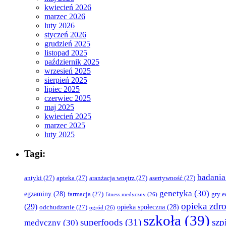
kwiecień 2026
marzec 2026
luty 2026
styczeń 2026
grudzień 2025
listopad 2025
październik 2025
wrzesień 2025
sierpień 2025
lipiec 2025
czerwiec 2025
maj 2025
kwiecień 2025
marzec 2025
luty 2025
Tagi:
badania
antyki
(27)
apteka
(27)
aranżacja wnętrz
(27)
asertywność
(27)
genetyka
(30)
egzaminy
(28)
farmacja
(27)
gry 
fitness medyczny
(26)
opieka zdr
(29)
opieka społeczna
(28)
odchudzanie
(27)
ogród
(26)
szkoła
(39)
superfoods
(31)
szpi
medyczny
(30)