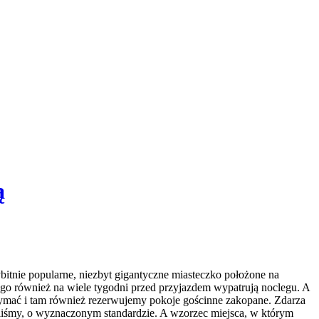
ą
ybitnie popularne, niezbyt gigantyczne miasteczko położone na
ego również na wiele tygodni przed przyjazdem wypatrują noclegu. A
rzymać i tam również rezerwujemy pokoje gościnne zakopane. Zdarza
ieliśmy, o wyznaczonym standardzie. A wzorzec miejsca, w którym