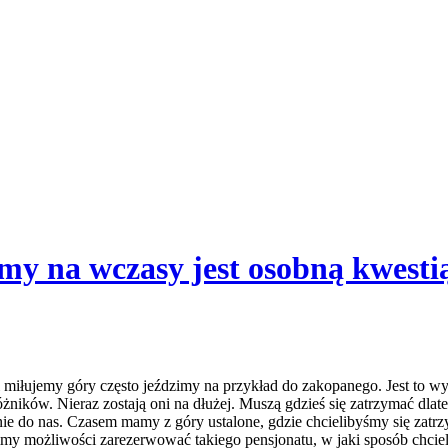
amy na wczasy jest osobną kwesti
i miłujemy góry często jeździmy na przykład do zakopanego. Jest to w
ików. Nieraz zostają oni na dłużej. Muszą gdzieś się zatrzymać dlat
nie do nas. Czasem mamy z góry ustalone, gdzie chcielibyśmy się zat
mammy możliwości zarezerwować takiego pensjonatu, w jaki sposób chc