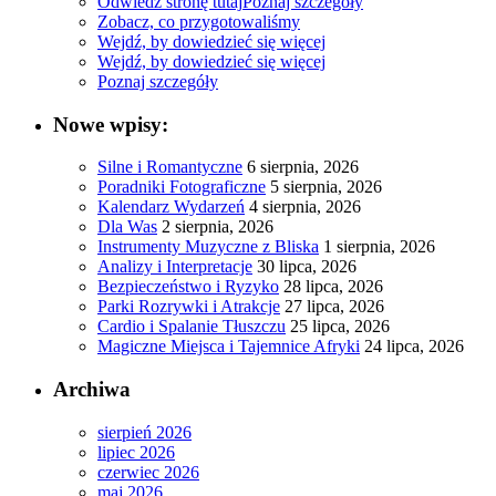
Odwiedź stronę tutaj
Poznaj szczegóły
Zobacz, co przygotowaliśmy
Wejdź, by dowiedzieć się więcej
Wejdź, by dowiedzieć się więcej
Poznaj szczegóły
Nowe wpisy:
Silne i Romantyczne
6 sierpnia, 2026
Poradniki Fotograficzne
5 sierpnia, 2026
Kalendarz Wydarzeń
4 sierpnia, 2026
Dla Was
2 sierpnia, 2026
Instrumenty Muzyczne z Bliska
1 sierpnia, 2026
Analizy i Interpretacje
30 lipca, 2026
Bezpieczeństwo i Ryzyko
28 lipca, 2026
Parki Rozrywki i Atrakcje
27 lipca, 2026
Cardio i Spalanie Tłuszczu
25 lipca, 2026
Magiczne Miejsca i Tajemnice Afryki
24 lipca, 2026
Archiwa
sierpień 2026
lipiec 2026
czerwiec 2026
maj 2026