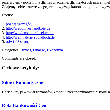
rezerwujemy noclegi ma dla nas znaczenie, dla niektórych nawet 
Zdajemy sobie sprawę z tego, że im wyższy kanon pokoju, tym wyższa
źródło:
———————————
1.
poznaj szczegóły
2.
http://weddinger-landbote.de
3.
http://weidemannarchitekten.de
4.
http://weingalerie-spundloch.de
5.
odwiedź stronę
Categories:
Biznes, Finanse, Ekonomia
Comments are closed.
Ciekawe artykuly:
Silne i Romantyczne
Harlequiny.pl – świat romansów, emocji i niezapomnianych historiiHar
Rola Bankowości Cen